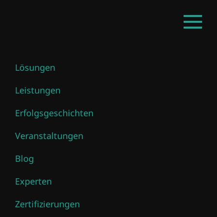
Zum
DE
Haupt
Hauptinhalt
öffnen
springen
Lösungen
Tobias Uchtmann
Leistungen
Erfolgsgeschichten
Veranstaltungen
Blog
Experten
Zertifizierungen