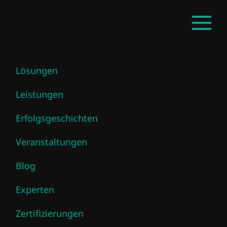
Zum
DE
Haupt
Hauptinhalt
öffnen
springen
Lösungen
Philipp Siebers
Leistungen
Erfolgsgeschichten
Veranstaltungen
Blog
Experten
Zertifizierungen