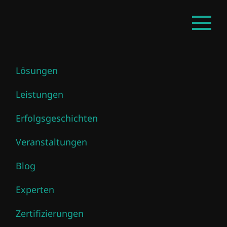
Zum
DE
Haupt
Hauptinhalt
öffnen
springen
Lösungen
Moatasem Ashraf
Leistungen
Erfolgsgeschichten
Veranstaltungen
Blog
Experten
Zertifizierungen