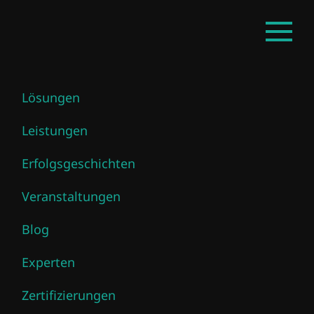
Zum
DE
Haupt
Hauptinhalt
öffnen
springen
Lösungen
Christina Sandfort
Leistungen
Erfolgsgeschichten
Veranstaltungen
Blog
Experten
Zertifizierungen